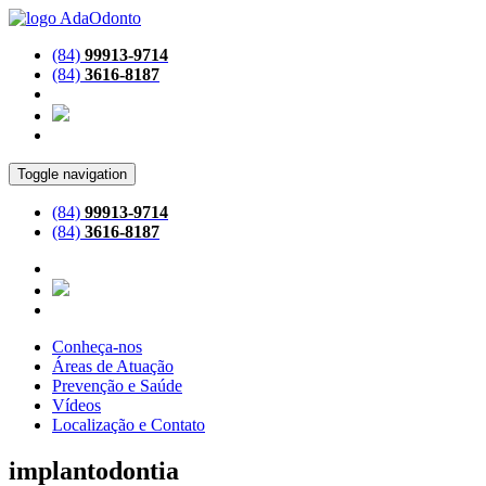
(84)
99913-9714
(84)
3616-8187
Toggle navigation
(84)
99913-9714
(84)
3616-8187
Conheça-nos
Áreas de Atuação
Prevenção e Saúde
Vídeos
Localização e Contato
implantodontia