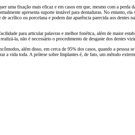
equer uma fixação mais eficaz e em casos em que, mesmo com a perda da 
rmalmente apresenta suporte instável para dentaduras. No entanto, ela s
r de acrílico ou porcelana e podem dar aparência parecida aos dentes 
acilidade para articular palavras e melhor fonética, além de maior estab
realizá-la, não é necessário o procedimento de desgaste dos dentes vizi
ncômodos, além disso, em cerca de 95% dos casos, quando a pessoa se 
urar a vida toda. A prótese sobre Implantes é, de fato, um método extre