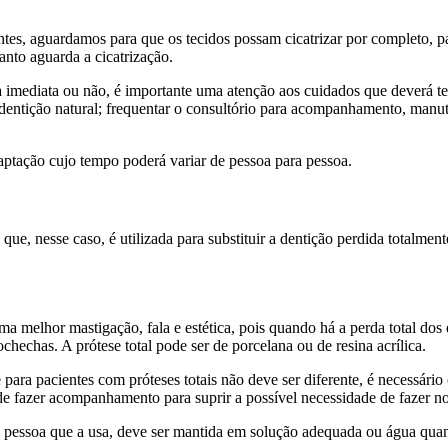
entes, aguardamos para que os tecidos possam cicatrizar por completo, 
anto aguarda a cicatrização.
a imediata ou não, é importante uma atenção aos cuidados que deverá te
a dentição natural; frequentar o consultório para acompanhamento, man
aptação cujo tempo poderá variar de pessoa para pessoa.
e, nesse caso, é utilizada para substituir a dentição perdida totalmente
a melhor mastigação, fala e estética, pois quando há a perda total dos 
chechas. A prótese total pode ser de porcelana ou de resina acrílica.
 para pacientes com próteses totais não deve ser diferente, é necessár
 fazer acompanhamento para suprir a possível necessidade de fazer n
 pessoa que a usa, deve ser mantida em solução adequada ou água quando