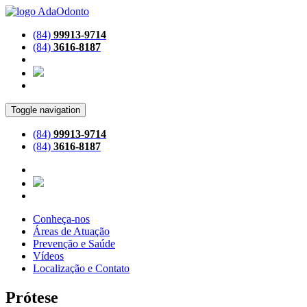
(84)
99913-9714
(84)
3616-8187
Toggle navigation
(84)
99913-9714
(84)
3616-8187
Conheça-nos
Áreas de Atuação
Prevenção e Saúde
Vídeos
Localização e Contato
Prótese