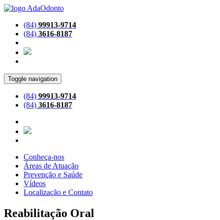
(84)
99913-9714
(84)
3616-8187
Toggle navigation
(84)
99913-9714
(84)
3616-8187
Conheça-nos
Áreas de Atuação
Prevenção e Saúde
Vídeos
Localização e Contato
Reabilitação Oral