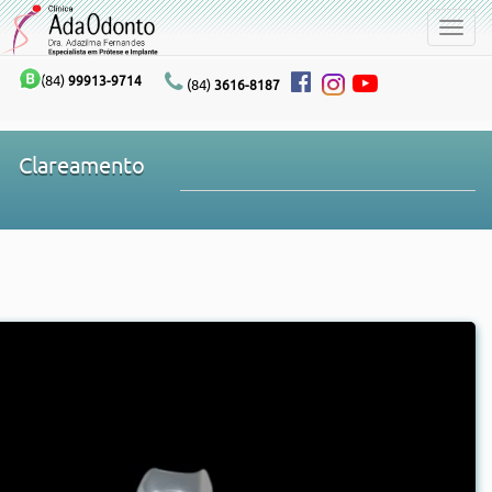
Toggl
navig
(84)
99913-9714
(84)
3616-8187
Clareamento