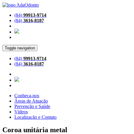
(84)
99913-9714
(84)
3616-8187
Toggle navigation
(84)
99913-9714
(84)
3616-8187
Conheça-nos
Áreas de Atuação
Prevenção e Saúde
Vídeos
Localização e Contato
Coroa unitária metal