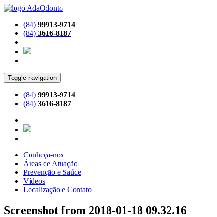
(84)
99913-9714
(84)
3616-8187
Toggle navigation
(84)
99913-9714
(84)
3616-8187
Conheça-nos
Áreas de Atuação
Prevenção e Saúde
Vídeos
Localização e Contato
Screenshot from 2018-01-18 09.32.16