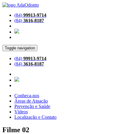
(84)
99913-9714
(84)
3616-8187
Toggle navigation
(84)
99913-9714
(84)
3616-8187
Conheça-nos
Áreas de Atuação
Prevenção e Saúde
Vídeos
Localização e Contato
Filme 02