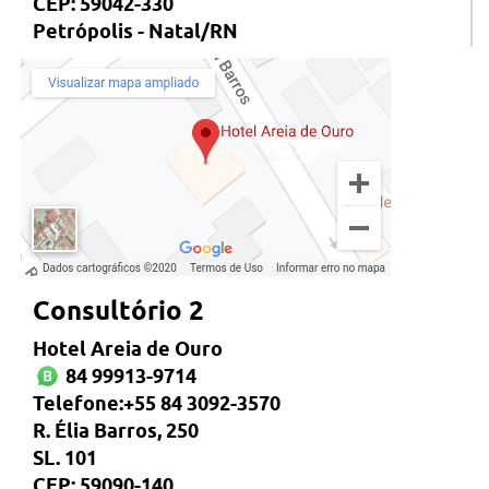
CEP: 59042-330
Petrópolis - Natal/RN
Consultório 2
Hotel Areia de Ouro
84 99913-9714
Telefone:+55 84 3092-3570
R. Élia Barros, 250
SL. 101
CEP: 59090-140