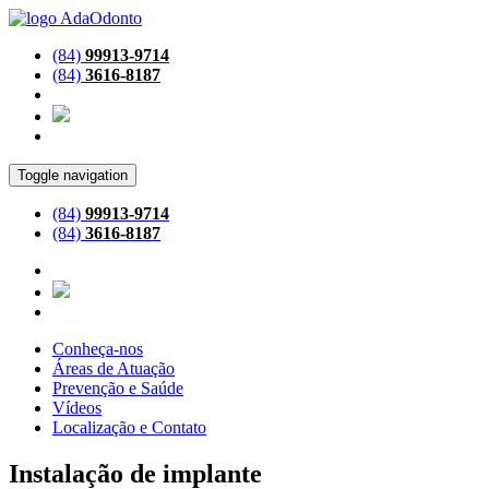
(84)
99913-9714
(84)
3616-8187
Toggle navigation
(84)
99913-9714
(84)
3616-8187
Conheça-nos
Áreas de Atuação
Prevenção e Saúde
Vídeos
Localização e Contato
Instalação de implante