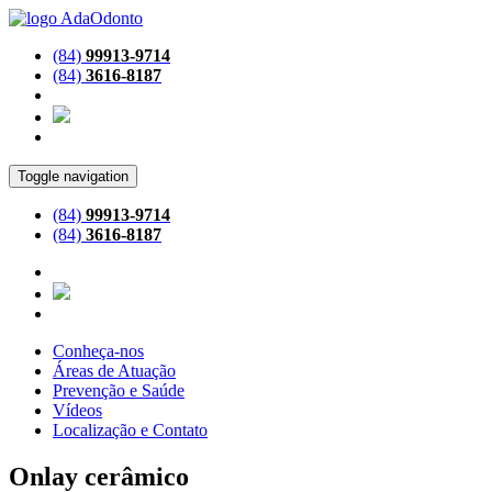
(84)
99913-9714
(84)
3616-8187
Toggle navigation
(84)
99913-9714
(84)
3616-8187
Conheça-nos
Áreas de Atuação
Prevenção e Saúde
Vídeos
Localização e Contato
Onlay cerâmico