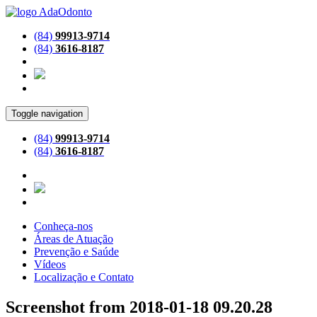
(84)
99913-9714
(84)
3616-8187
Toggle navigation
(84)
99913-9714
(84)
3616-8187
Conheça-nos
Áreas de Atuação
Prevenção e Saúde
Vídeos
Localização e Contato
Screenshot from 2018-01-18 09.20.28