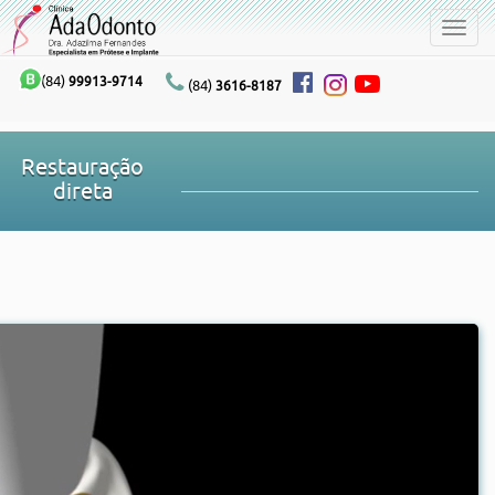
Toggl
navig
(84)
99913-9714
(84)
3616-8187
Restauração
direta