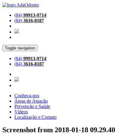
(84)
99913-9714
(84)
3616-8187
Toggle navigation
(84)
99913-9714
(84)
3616-8187
Conheça-nos
Áreas de Atuação
Prevenção e Saúde
Vídeos
Localização e Contato
Screenshot from 2018-01-18 09.29.40