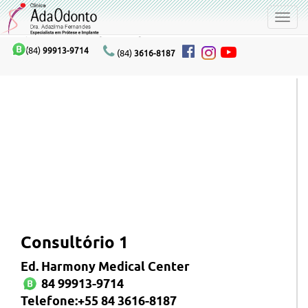
teste
Toggl
navig
Clínica AdaOdonto
(84)
99913-9714
(84)
3616-8187
Consultório 1
Ed. Harmony Medical Center
84 99913-9714
Telefone:+55 84 3616-8187